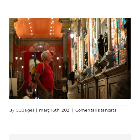
a Manresa2
CCBages
|
març 16th, 2021
|
Comentaris tancats
By