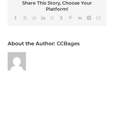
Share This Story, Choose Your
Platform!
Facebook
X
Reddit
LinkedIn
WhatsApp
Tumblr
Pinterest
Vk
Xing
Email
About the Author:
CCBages