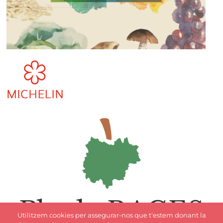
Utilitzem cookies per assegurar-nos que t'estem donant la