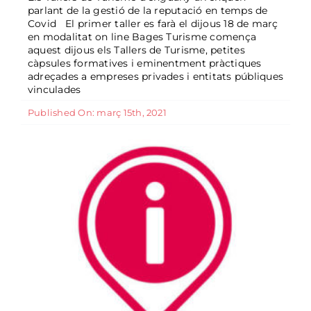
el Programa de Punts d’Informació
parlant de la gestió de la reputació en temps de
Covid El primer taller es farà el dijous 18 de març
Turística a la comarca
en modalitat on line Bages Turisme comença
General
aquest dijous els Tallers de Turisme, petites
càpsules formatives i eminentment pràctiques
adreçades a empreses privades i entitats públiques
vinculades
Published On: març 15th, 2021