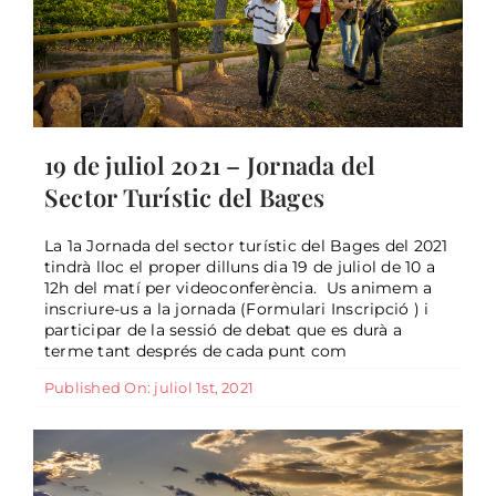
19 de juliol 2021 – Jornada del
Sector Turístic del Bages
La 1a Jornada del sector turístic del Bages del 2021
tindrà lloc el proper dilluns dia 19 de juliol de 10 a
10 indrets que no poden faltar a la
12h del matí per videoconferència. Us animem a
teva llista de patrimoni cultural
inscriure-us a la jornada (Formulari Inscripció ) i
participar de la sessió de debat que es durà a
General
terme tant després de cada punt com
Published On: juliol 1st, 2021