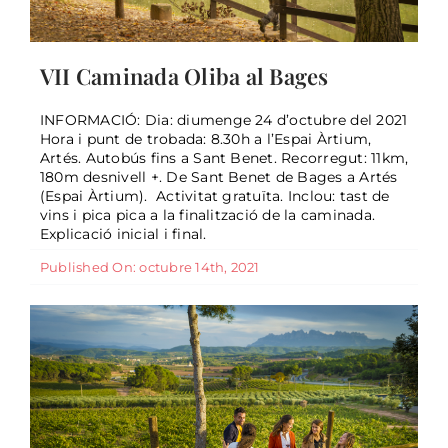
VII Caminada Oliba al Bages
INFORMACIÓ: Dia: diumenge 24 d’octubre del 2021
Hora i punt de trobada: 8.30h a l’Espai Àrtium,
Artés. Autobús fins a Sant Benet. Recorregut: 11km,
19 de juliol 2021 – Jornada del
180m desnivell +. De Sant Benet de Bages a Artés
Sector Turístic del Bages
(Espai Àrtium). Activitat gratuïta. Inclou: tast de
vins i pica pica a la finalització de la caminada.
General
Explicació inicial i final.
Published On: octubre 14th, 2021