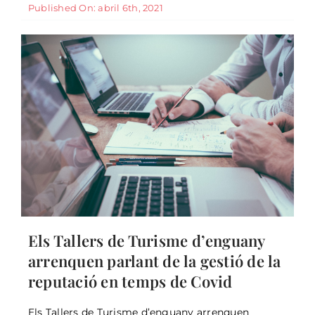
Published On: abril 6th, 2021
Els Tallers de Turisme d’enguany
arrenquen parlant de la gestió de la
reputació en temps de Covid
Arrenquen els Tallers de Turisme i
Els Tallers de Turisme d’enguany arrenquen