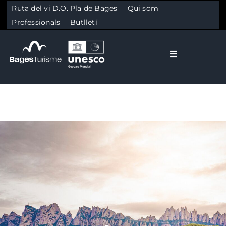
Ruta del vi D.O. Pla de Bages
Qui som
Professionals
Butlletí
Toggle Naviga
El Bages
Natura
Skip to content
Cultura
Gastronomia
Planifica