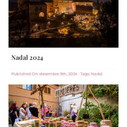
Pel novembre, bones torrades,
castanyes, olives i llegendes de
Nadal 2024
bruixes a cabassades
Destacats Home
General
Published On: desembre 9th, 2024
Tags:
Nadal