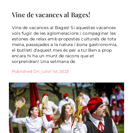
Vine de vacances al Bages!
Vine de vacances al Bages!
General
Vine de vacances al Bages! Si aquestes vacances
vols fugir de les aglomeracions i compaginar les
estones de relax amb propostes culturals de tota
7 propostes per aquesta Setmana
mena, passejades a la natura i bona gastronomia,
Santa
el butlletí d’aquest mes és per a tu! Ben a prop
encara hi ha un munt de racons que et
General
sorprendran! Una setmana de
Published On: juliol 1st, 2023