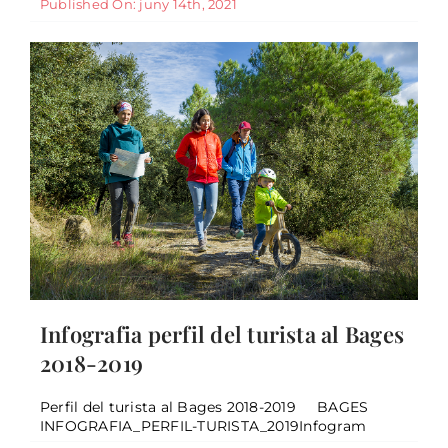
Published On: juny 14th, 2021
Infografia perfil del turista al Bages
Els Tallers de Turisme d’enguany
2018-2019
arrenquen parlant de la gestió de la
reputació en temps de Covid
Perfil del turista al Bages 2018-2019 BAGES
General
INFOGRAFIA_PERFIL-TURISTA_2019Infogram