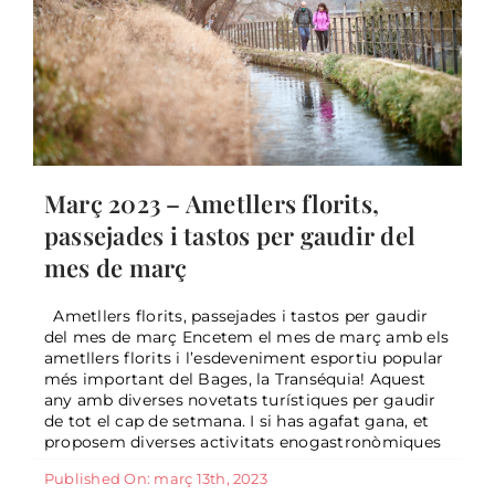
Març 2023 – Ametllers florits,
passejades i tastos per gaudir del
mes de març
Ametllers florits, passejades i tastos per gaudir
del mes de març Encetem el mes de març amb els
ametllers florits i l’esdeveniment esportiu popular
més important del Bages, la Transéquia! Aquest
any amb diverses novetats turístiques per gaudir
Sorteig nadalenc 2022
de tot el cap de setmana. I si has agafat gana, et
General
proposem diverses activitats enogastronòmiques
Published On: març 13th, 2023