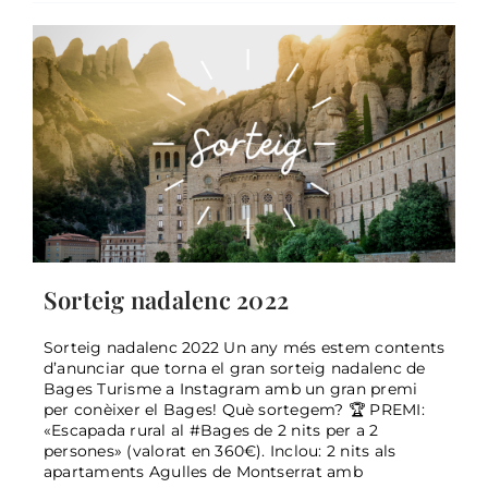
Sorteig nadalenc 2022
Sorteig nadalenc 2022 Un any més estem contents
d’anunciar que torna el gran sorteig nadalenc de
Bages Turisme a Instagram amb un gran premi
per conèixer el Bages! Què sortegem? 🏆 PREMI:
«Escapada rural al #Bages de 2 nits per a 2
persones» (valorat en 360€). Inclou: 2 nits als
NOVEMBRE 2022: Cicle d’activitats
apartaments Agulles de Montserrat amb
«10 anys del Geoparc»