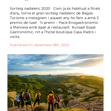
Sorteig nadalenc 2020 Com ja és habitual a finals
d’any, torna el gran sorteig nadalenc de Bages
Turisme a Instagram i aquest any ho fem a amb 3
Jornada del sector turístic del
premis de luxe! 1r premi – Pack Enogastronòmic
Bages
a Manresa amb àpat al restaurant Kursaal Espai
Gastronòmic, nit a l’hotel boutique Casa Padró i
General
visita
Published On: desembre 18th, 2020