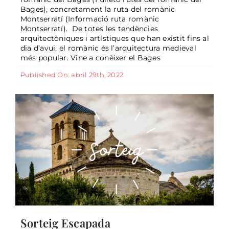
Bages), concretament la ruta del romànic
Montserratí (Informació ruta romànic
Montserratí). De totes les tendències
arquitectòniques i artístiques que han existit fins al
Sorteig Escapada
dia d’avui, el romànic és l’arquitectura medieval
General
més popular. Vine a conèixer el Bages
Published On: abril 29th, 2022
Sorteig Escapada