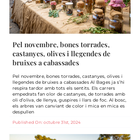
Pel novembre, bones torrades,
castanyes, olives i llegendes de
bruixes a cabassades
Pel novembre, bones torrades, castanyes, olives i
llegendes de bruixes a cabassades Al Bages ja s’hi
respira tardor amb tots els sentits. Els carrers
Octubre vinater, fires, rutes i un
empedrats fan olor de castanyes, de torrades amb
munt d’activitats per fer!
oli d’oliva, de llenya, guspires i llars de foc. Al bosc,
els arbres van canviant de color i mica en mica es
General
despullen
Published On: octubre 31st, 2024