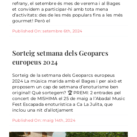
refrany, el setembre és mes de verema i al Bages
et convidem a participar-hi amb tota mena
d’activitats: des de les més populars fins a les més
gourmet! Però el
Published On: setembre 6th, 2024
Sorteig setmana dels Geoparcs
europeus 2024
Sorteig setmana dels Geoparcs
General
europeus 2024
Sorteig de la setmana dels Geoparcs europeus
2024 La música marida amb el Bages i per això et
proposem un cap de setmana d’enoturisme ben
original! Què sortegem? 🏆 PREMI: 2 entrades pel
concert de MISHIMA el 25 de maig a l’Abadal Music
Sorteig de primavera 2024
Fest Escapada enoturística a Ca La Julita, que
General
inclou una nit d’allotjament
Published On: maig 14th, 2024