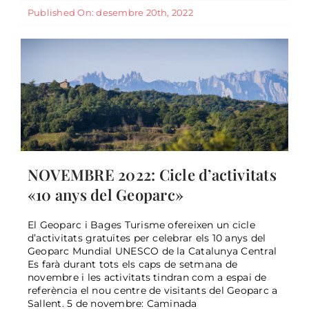
General
Published On: desembre 20th, 2022
NOVEMBRE 2022: Cicle d’activitats
«10 anys del Geoparc»
El Geoparc i Bages Turisme ofereixen un cicle
d’activitats gratuïtes per celebrar els 10 anys del
Geoparc Mundial UNESCO de la Catalunya Central
22 MAIG: El romànic al Bages. 1a
Es farà durant tots els caps de setmana de
caminada del Geoparc
novembre i les activitats tindran com a espai de
referència el nou centre de visitants del Geoparc a
General
Sallent. 5 de novembre: Caminada