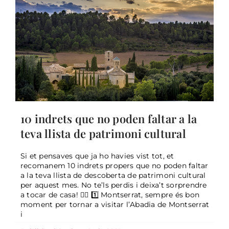
10 indrets que no poden faltar a la
teva llista de patrimoni cultural
Si et pensaves que ja ho havies vist tot, et
recomanem 10 indrets propers que no poden faltar
a la teva llista de descoberta de patrimoni cultural
Infografia perfil del turista al Bages
per aquest mes. No te’ls perdis i deixa’t sorprendre
2018-2019
a tocar de casa! 👇🏼 1️⃣ Montserrat, sempre és bon
moment per tornar a visitar l’Abadia de Montserrat
General
i