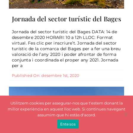
Jornada del sector turístic del Bages
Jornada del sector turístic del Bages DATA: 14 de
desembre 2020 HORARI: 10 a 12h LLOC: Format
Cinc influencers catalanes visiten el
virtual. Fes clic per inscriure’t. Jornada del sector
Bages més sostenible
turístic de la comarca del Bages per a fer una breu
valoració de l’any 2020 i poder afrontar de forma
General
conjunta i coordinada el proper any 2021. Jornada
per a
Published On: desembre 1st, 2020
Utilitzem cookies per assegurar-nos que t'estem donant la
millor experiència en aquest lloc web. Si continues navegant
assumim que hi estàs d'acord.
Entesos