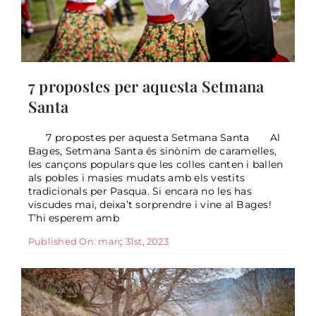
7 propostes per aquesta Setmana
Santa
7 propostes per aquesta Setmana Santa Al
Bages, Setmana Santa és sinònim de caramelles,
les cançons populars que les colles canten i ballen
Març 2023 – Ametllers florits,
als pobles i masies mudats amb els vestits
tradicionals per Pasqua. Si encara no les has
passejades i tastos per gaudir del
viscudes mai, deixa’t sorprendre i vine al Bages!
mes de març
T’hi esperem amb
General
Published On: març 31st, 2023