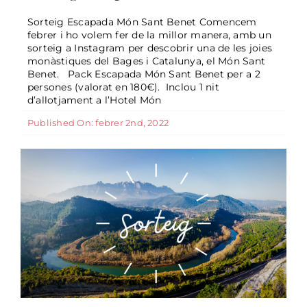
Sorteig Escapada Món Sant Benet Comencem
febrer i ho volem fer de la millor manera, amb un
sorteig a Instagram per descobrir una de les joies
monàstiques del Bages i Catalunya, el Món Sant
Benet. Pack Escapada Món Sant Benet per a 2
Sorteig nadalenc 2021
persones (valorat en 180€). Inclou 1 nit
General
d’allotjament a l’Hotel Món
Published On: febrer 2nd, 2022