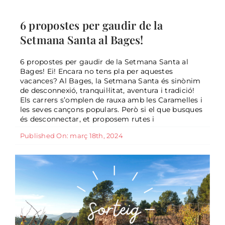
6 propostes per gaudir de la
Setmana Santa al Bages!
6 propostes per gaudir de la
General
Setmana Santa al Bages!
6 propostes per gaudir de la Setmana Santa al
Bages! Ei! Encara no tens pla per aquestes
vacances? Al Bages, la Setmana Santa és sinònim
de desconnexió, tranquil·litat, aventura i tradició!
Els carrers s’omplen de rauxa amb les Caramelles i
Sorteig nadalenc 2023
les seves cançons populars. Però si el que busques
General
és desconnectar, et proposem rutes i
Published On: març 18th, 2024