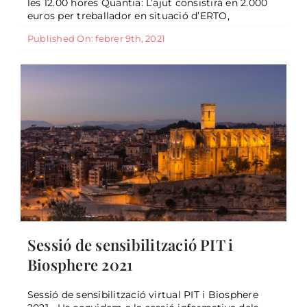
les 12.00 hores Quantia: L’ajut consistirà en 2.000
General
euros per treballador en situació d’ERTO,
Published On: febrer 9th, 2021
Sessió de sensibilització PIT i
Biosphere 2021
Sessió de sensibilització virtual PIT i Biosphere