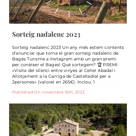
Sorteig nadalenc 2023
Sorteig nadalenc 2023 Un any més estem contents
d’anunciar que torna el gran sorteig nadalenc de
Bages Turisme a Instagram amb un gran premi
10 indrets per explorar el Bages
per conèixer el Bages! Què sortegem? 🏆 PREMI:
rural
«Visita del silenci entre vinyes al Celler Abadal i
Allotjament a la Garriga de Castelladral per a
General
2persones» (valorat en 265€). Inclou: 1
Published On: novembre 16th, 2023