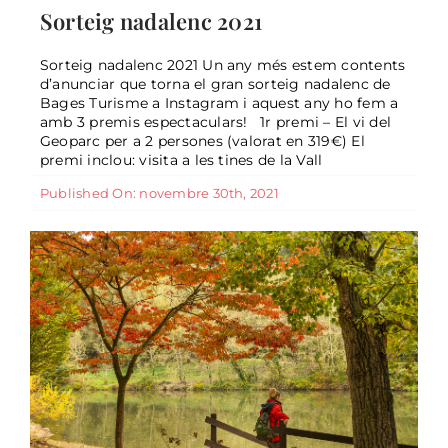
Sorteig nadalenc 2021
Sorteig nadalenc 2021 Un any més estem contents
d’anunciar que torna el gran sorteig nadalenc de
Bages Turisme a Instagram i aquest any ho fem a
VII Caminada Oliba al Bages
amb 3 premis espectaculars! 1r premi – El vi del
General
Geoparc per a 2 persones (valorat en 319€) El
premi inclou: visita a les tines de la Vall
Published On: novembre 30th, 2021