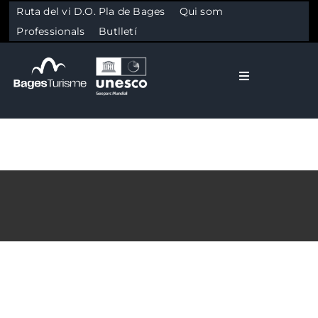
Ruta del vi D.O. Pla de Bages
Qui som
Professionals
Butlletí
Toggle Naviga
El Bages
Natura
Skip to content
Cultura
Gastronomia
AJUTS CONSELL
Planifica