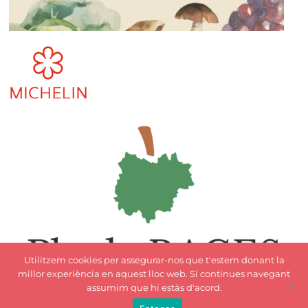
Utilitzem cookies per assegurar-nos que t'estem donant la
millor experiència en aquest lloc web. Si continues navegant
assumim que hi estàs d'acord.