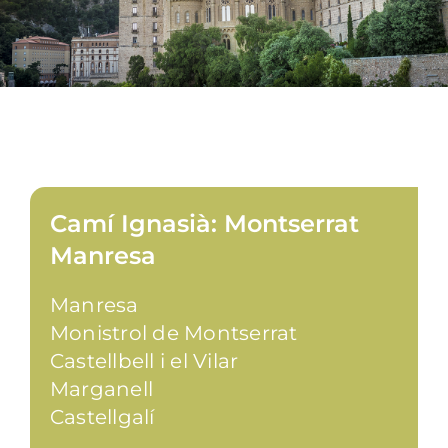
Camí Ignasià: Montserrat
Manresa
Manresa
Monistrol de Montserrat
Castellbell i el Vilar
Marganell
Castellgalí