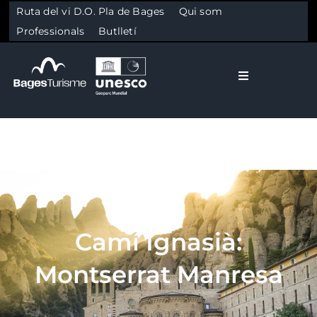
Ruta del vi D.O. Pla de Bages
Qui som
Professionals
Butlletí
Toggle Naviga
El Bages
Natura
Skip to content
Cultura
Camí Ignasià:
Gastronomia
Montserrat Manresa
Planifica