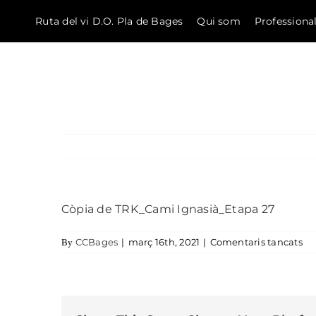
Ruta del vi D.O. Pla de Bages
Qui som
Professiona
El Bages
Skip to content
Còpia de TRK_Cami Ignasià_Etapa 27
a 
CCBages
|
març 16th, 2021
|
Comentaris tancats
By