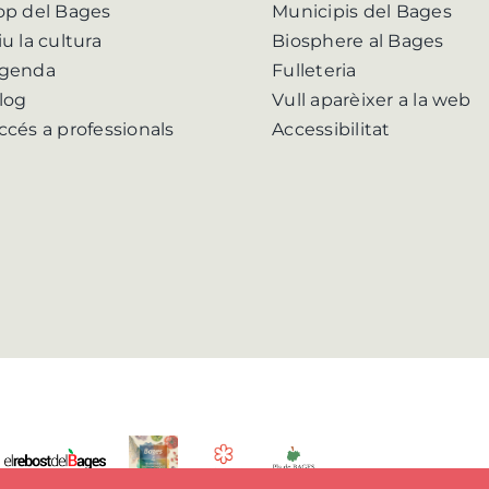
op del Bages
Municipis del Bages
iu la cultura
Biosphere al Bages
genda
Fulleteria
log
Vull aparèixer a la web
ccés a professionals
Accessibilitat