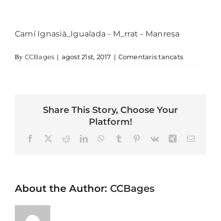
Camí Ignasià_Igualada - M_rrat - Manresa
a Camí Igna
CCBages
|
agost 21st, 2017
|
Comentaris tancats
By
Share This Story, Choose Your
Platform!
Facebook
X
Reddit
LinkedIn
WhatsApp
Tumblr
Pinterest
Vk
Xing
Email
About the Author:
CCBages