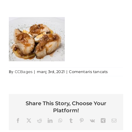
a rosamar
CCBages
|
març 3rd, 2021
|
Comentaris tancats
By
Share This Story, Choose Your
Platform!
Facebook
X
Reddit
LinkedIn
WhatsApp
Tumblr
Pinterest
Vk
Xing
Email