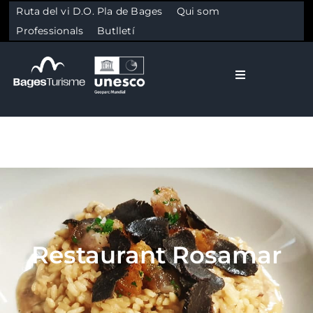
Ruta del vi D.O. Pla de Bages
Qui som
Professionals
Butlletí
Toggle Naviga
El Bages
Natura
Skip to content
Cultura
Restaurant Rosamar
Gastronomia
Planifica