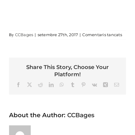
a plat 
CCBages
|
setembre 27th, 2017
|
Comentaris tancats
By
Share This Story, Choose Your
Platform!
Facebook
X
Reddit
LinkedIn
WhatsApp
Tumblr
Pinterest
Vk
Xing
Email
About the Author:
CCBages