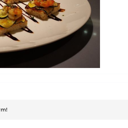
olivera
rm!