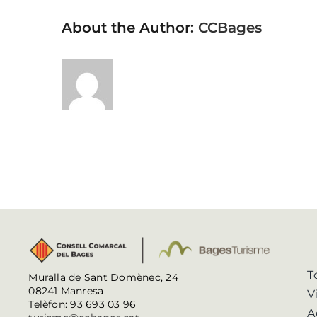
About the Author:
CCBages
T
Muralla de Sant Domènec, 24
08241 Manresa
V
Telèfon: 93 693 03 96
A