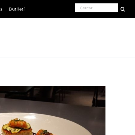
Search for:
ls
Butlletí
Natura
Cultura
Gastronomia