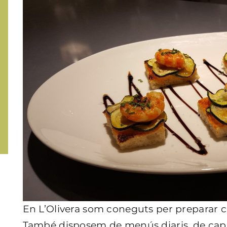
En L’Olivera som coneguts per preparar c
També disposem de menús diaris, de cap 