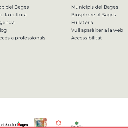
op del Bages
Municipis del Bages
iu la cultura
Biosphere al Bages
genda
Fulleteria
log
Vull aparèixer a la web
ccés a professionals
Accessibilitat