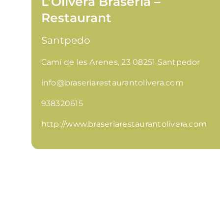
L’Olivera Braseria –
Restaurant
Santpedo
Camí de les Arenes, 23 08251 Santpedor
info@braseriarestaurantolivera.com
938320615
http://www.braseriarestaurantolivera.com