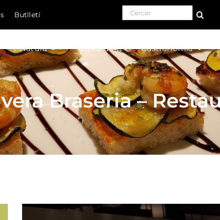
Search for:
ls
Butlletí
Natura
Cultura
Gastronomia
ivera Braseria – Resta