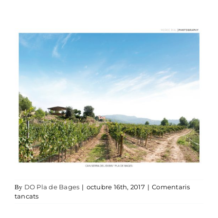
DO Pla de Bages
|
octubre 16th, 2017
|
Comentaris
By
a can serra 6 vinya i masia
tancats