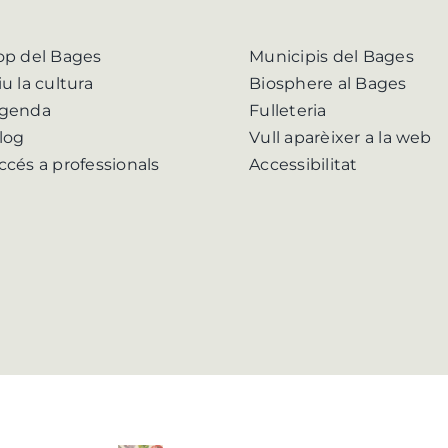
op del Bages
Municipis del Bages
iu la cultura
Biosphere al Bages
genda
Fulleteria
log
Vull aparèixer a la web
ccés a professionals
Accessibilitat