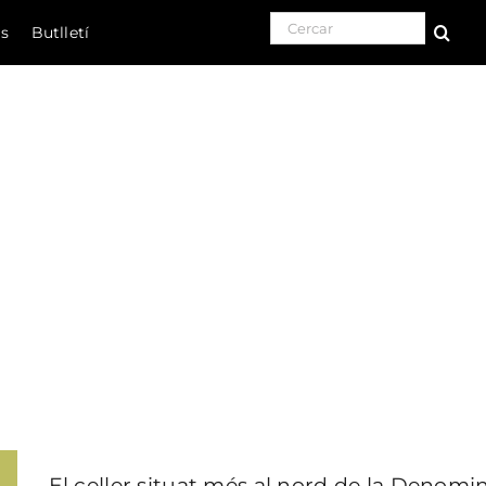
Search for:
ls
Butlletí
Natura
Cultura
Gastronomia
 Exibis (Can Serra dels 
El celler situat més al nord de la Denomi