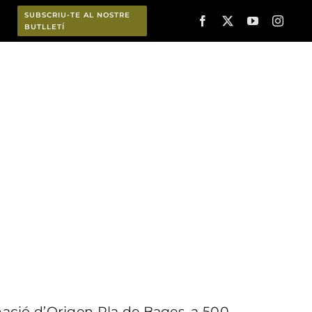
SUBSCRIU-TE AL NOSTRE
BUTLLETÍ
Planifica
Exibis)
nació d’Origen Pla de Bages, a 500