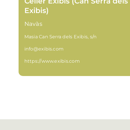
Celler Exibis (Can Serra dels
Exibis)
Navàs
Masia Can Serra dels Exibis, s/n
info@exibis.com
https://www.exibis.com