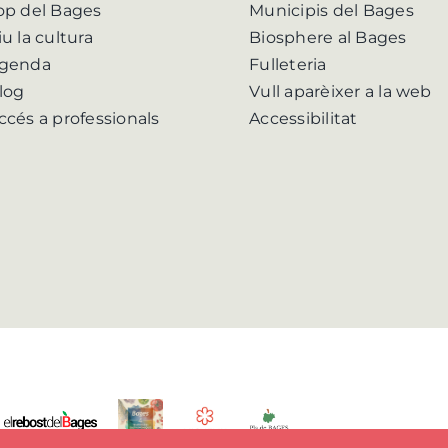
op del Bages
Municipis del Bages
iu la cultura
Biosphere al Bages
genda
Fulleteria
log
Vull aparèixer a la web
ccés a professionals
Accessibilitat