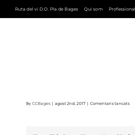
Ruta del vi D.O. Pla de Bages
Qui som
Professiona
El Bages
Skip to content
a 
CCBages
|
agost 2nd, 2017
|
Comentaris tancats
By