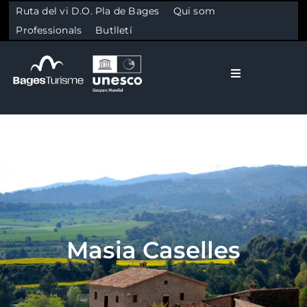
Ruta del vi D.O. Pla de Bages
Qui som
Professionals
Butlletí
Toggle Naviga
El Bages
Natura
Skip to content
Cultura
Masia Caselles
Gastronomia
Planifica