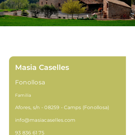
Masia Caselles
Fonollosa
Familia
Afores, s/n - 08259 - Camps (Fonollosa)
info@masiacaselles.com
93 836 61 75