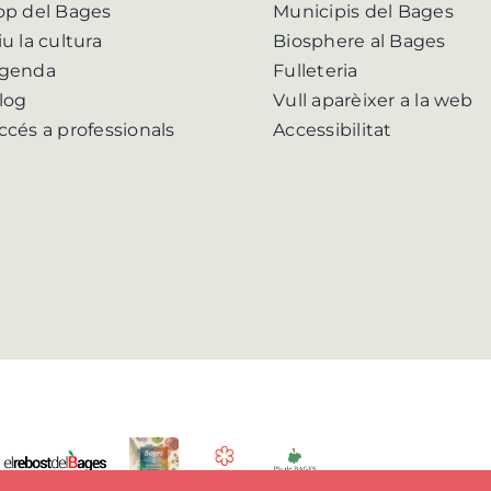
op del Bages
Municipis del Bages
iu la cultura
Biosphere al Bages
genda
Fulleteria
log
Vull aparèixer a la web
ccés a professionals
Accessibilitat