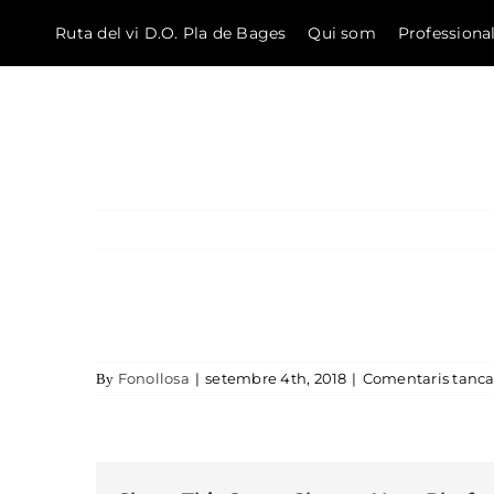
Ruta del vi D.O. Pla de Bages
Qui som
Professiona
El Bages
Skip to content
Fonollosa
|
setembre 4th, 2018
|
Comentaris tanca
By