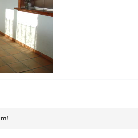
cibidor hotel mas de la sala 6
rm!