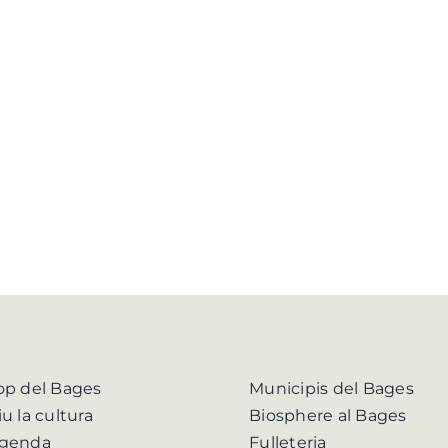
op del Bages
Municipis del Bages
iu la cultura
Biosphere al Bages
genda
Fulleteria