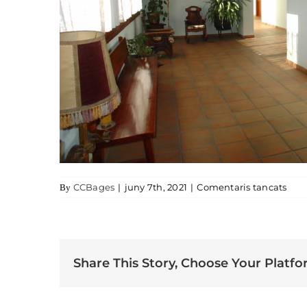
a re
CCBages
|
juny 7th, 2021
|
Comentaris tancats
By
Share This Story, Choose Your Platfo