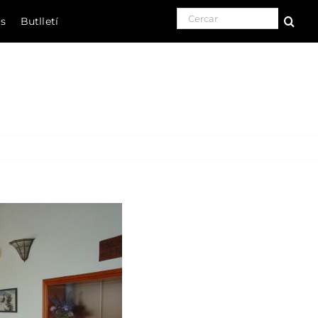
Search for:
ls
Butlletí
Natura
Cultura
Gastronomia