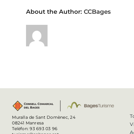
About the Author:
CCBages
T
Muralla de Sant Domènec, 24
08241 Manresa
V
Telèfon: 93 693 03 96
A