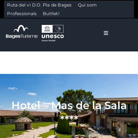
Ruta del vi D.O. Pla de Bages
Qui som
Professionals
Butlletí
Toggle Naviga
El Bages
Natura
Skip to content
Cultura
Hotel – Mas de la Sala
Gastronomia
****
Planifica