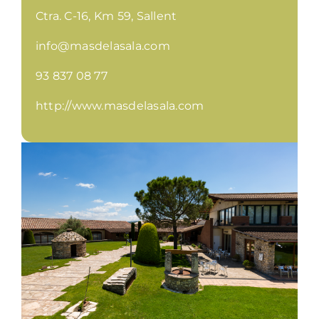
Ctra. C-16, Km 59, Sallent
info@masdelasala.com
93 837 08 77
http://www.masdelasala.com