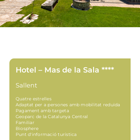
Hotel – Mas de la Sala ****
Sallent
Quatre estrelles
Adaptat per a persones amb mobilitat reduïda
Pagament amb targeta
Geoparc de la Catalunya Central
Familiar
Biosphere
Punt d'informació turística