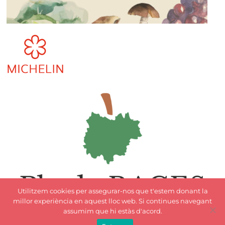
Utilitzem cookies per assegurar-nos que t'estem donant la
millor experiència en aquest lloc web. Si continues navegant
assumim que hi estàs d'acord.