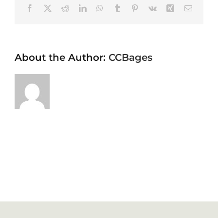
Facebook
X
Reddit
LinkedIn
WhatsApp
Tumblr
Pinterest
Vk
Xing
Email
About the Author:
CCBages