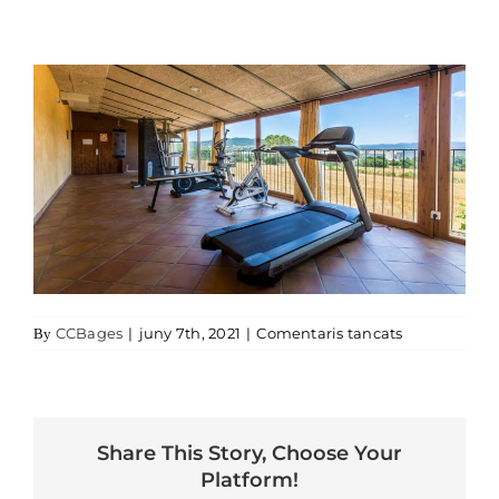
a gimnasio m
CCBages
|
juny 7th, 2021
|
Comentaris tancats
By
Share This Story, Choose Your
Platform!