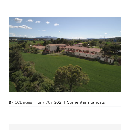
a DCIM100M
CCBages
|
juny 7th, 2021
|
Comentaris tancats
By