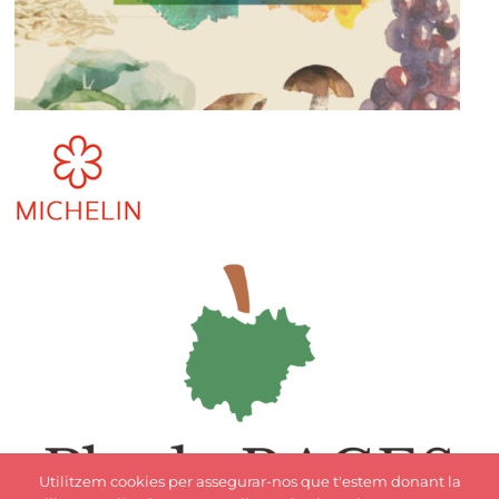
Utilitzem cookies per assegurar-nos que t'estem donant la