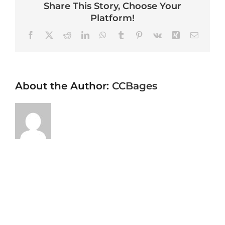
Share This Story, Choose Your
Platform!
Facebook
X
Reddit
LinkedIn
WhatsApp
Tumblr
Pinterest
Vk
Xing
Email
About the Author:
CCBages