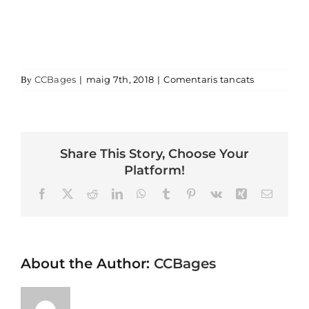
a 10711759
CCBages
|
maig 7th, 2018
|
Comentaris tancats
By
Share This Story, Choose Your
Platform!
Facebook
X
Reddit
LinkedIn
WhatsApp
Tumblr
Pinterest
Vk
Xing
Email
About the Author:
CCBages