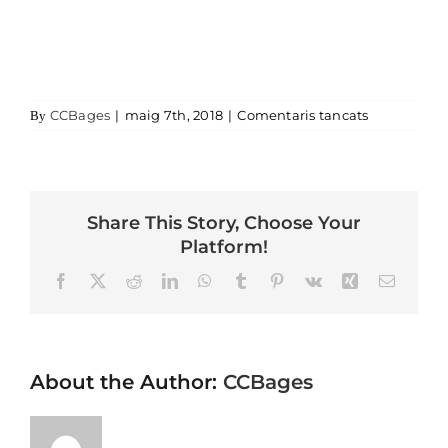
a 10711516-
CCBages
|
maig 7th, 2018
|
Comentaris tancats
By
Share This Story, Choose Your
Platform!
Facebook
X
Reddit
LinkedIn
WhatsApp
Tumblr
Pinterest
Vk
Xing
Email
About the Author:
CCBages