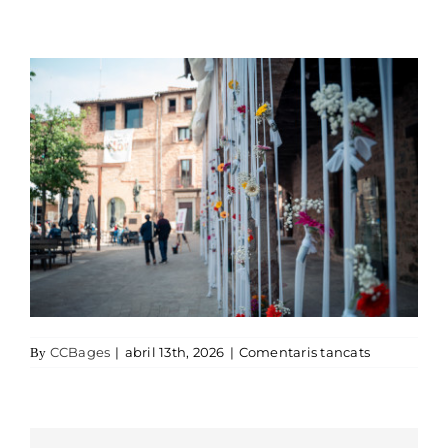
a Samtpedor
CCBages
|
abril 13th, 2026
|
Comentaris tancats
By