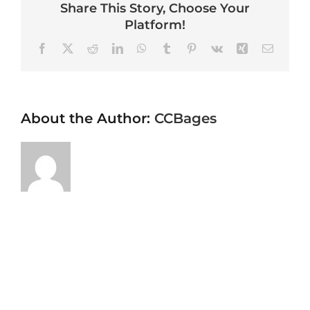
Share This Story, Choose Your
Platform!
Facebook
X
Reddit
LinkedIn
WhatsApp
Tumblr
Pinterest
Vk
Xing
Email
About the Author:
CCBages