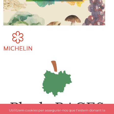
Utilitzem cookies per assegurar-nos que t'estem donant la