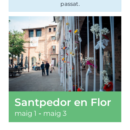
passat.
Santpedor en Flor
maig 1
-
maig 3