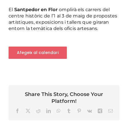
El
Santpedor en Flor
omplirà els carrers del
centre històric de l’1 al 3 de maig de propostes
artístiques, exposicions i tallers que giraran
entorn la temàtica dels oficis artesans.
Afegeix al calendari
Share This Story, Choose Your
Platform!
Facebook
X
Reddit
LinkedIn
WhatsApp
Tumblr
Pinterest
Vk
Xing
Email