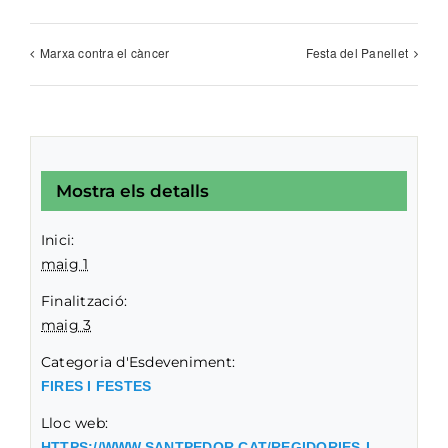
Marxa contra el càncer
Festa del Panellet
Mostra els detalls
Inici:
maig 1
Finalització:
maig 3
Categoria d'Esdeveniment:
FIRES I FESTES
Lloc web:
HTTPS://WWW.SANTPEDOR.CAT/REGIDORIES-I-