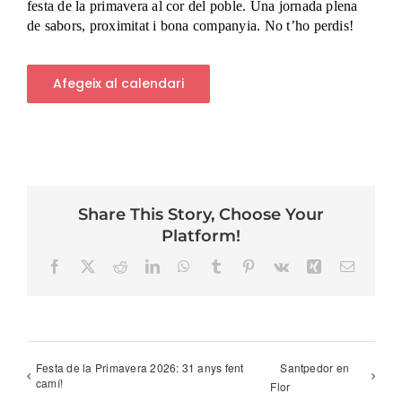
festa de la primavera al cor del poble. Una jornada plena
de sabors, proximitat i bona companyia. No t’ho perdis!
Afegeix al calendari
Share This Story, Choose Your
Platform!
Facebook
X
Reddit
LinkedIn
WhatsApp
Tumblr
Pinterest
Vk
Xing
Email
Festa de la Primavera 2026: 31 anys fent
Santpedor en
camí!
Flor