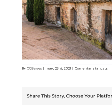
a 
CCBages
|
març 23rd, 2021
|
Comentaris tancats
By
Share This Story, Choose Your Platfo