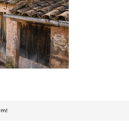
Callús tines manxons pedra seca Bages
rm!