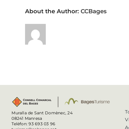
About the Author:
CCBages
T
Muralla de Sant Domènec, 24
08241 Manresa
V
Telèfon: 93 693 03 96
A