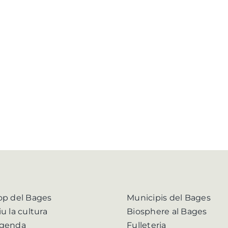
op del Bages
Municipis del Bages
iu la cultura
Biosphere al Bages
genda
Fulleteria