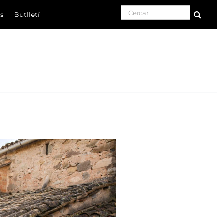
Search for:
ls
Butlletí
Natura
Cultura
Gastronomia