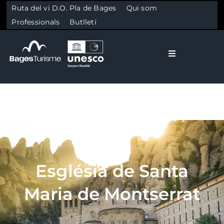
Ruta del vi D.O. Pla de Bages
Qui som
Professionals
Butlletí
Toggle Naviga
El Bages
Natura
Skip to content
Cultura
Església de Santa
Gastronomia
Maria de Montserrat
Planifica