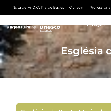
Ruta del vi D.O. Pla de Bages
Qui som
Professiona
El Bages
Skip to content
Església 