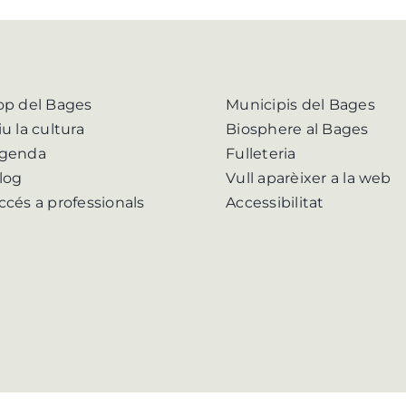
op del Bages
Municipis del Bages
iu la cultura
Biosphere al Bages
genda
Fulleteria
log
Vull aparèixer a la web
ccés a professionals
Accessibilitat