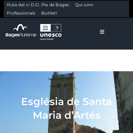
Ruta del vi D.O. Pla de Bages
Qui som
Professionals
Butlletí
Toggle Naviga
El Bages
Natura
Skip to content
Cultura
Església de Santa
Gastronomia
Maria d’Artés
Planifica