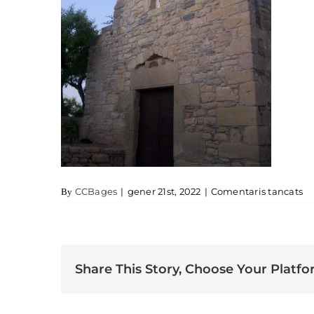
a 
CCBages
|
gener 21st, 2022
|
Comentaris tancats
By
Share This Story, Choose Your Platfo