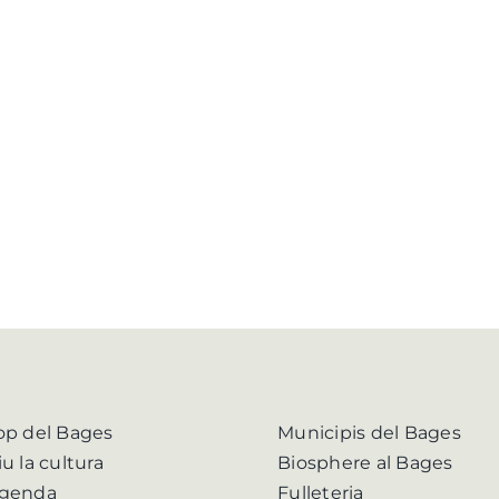
op del Bages
Municipis del Bages
iu la cultura
Biosphere al Bages
genda
Fulleteria