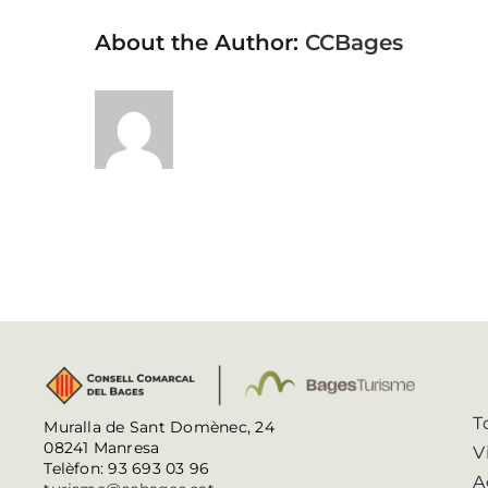
About the Author:
CCBages
T
Muralla de Sant Domènec, 24
08241 Manresa
V
Telèfon: 93 693 03 96
A