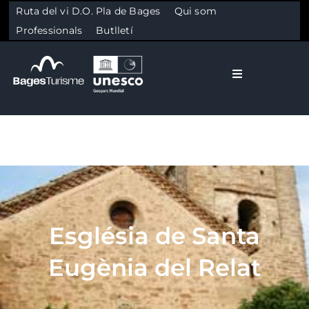
Ruta del vi D.O. Pla de Bages
Qui som
Professionals
Butlletí
Toggle Naviga
El Bages
Natura
Skip to content
Cultura
Església de Santa
Gastronomia
Eugènia del Relat
Planifica