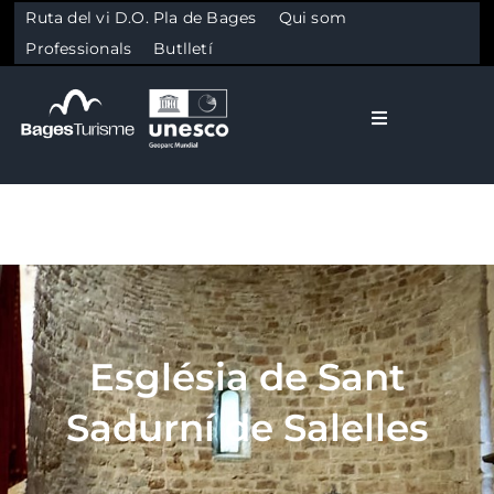
Ruta del vi D.O. Pla de Bages
Qui som
Professionals
Butlletí
Toggle Naviga
El Bages
Natura
Skip to content
Cultura
Església de Sant
Gastronomia
Sadurní de Salelles
Planifica