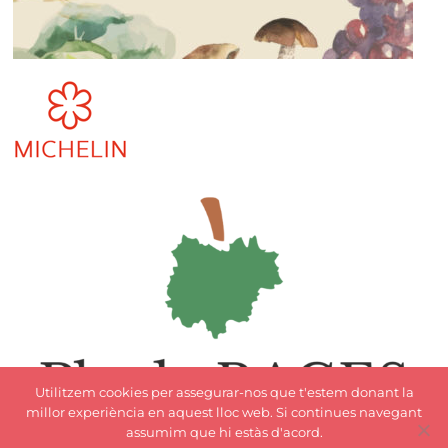
Utilitzem cookies per assegurar-nos que t'estem donant la
millor experiència en aquest lloc web. Si continues navegant
assumim que hi estàs d'acord.