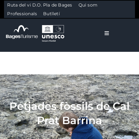
Ruta del vi D.O. Pla de Bages
Qui som
Professionals
Butlletí
Toggle Naviga
El Bages
Natura
Skip to content
Cultura
Petjades fòssils de Cal
Gastronomia
Prat Barrina
Planifica