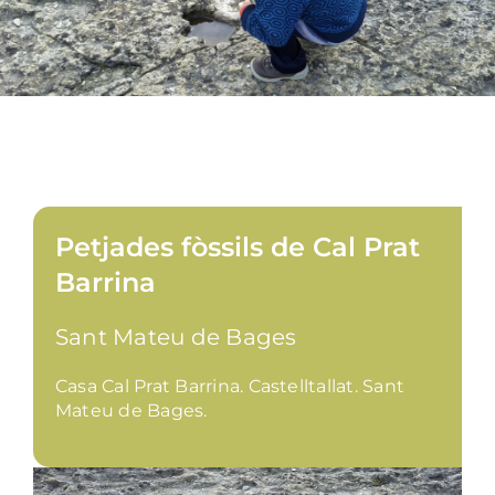
Petjades fòssils de Cal Prat
Barrina
Sant Mateu de Bages
Casa Cal Prat Barrina. Castelltallat. Sant
Mateu de Bages.