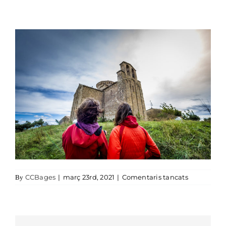
a Sant Cug
CCBages
|
març 23rd, 2021
|
Comentaris tancats
By