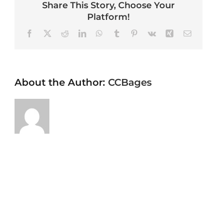
Share This Story, Choose Your
Platform!
Facebook
X
Reddit
LinkedIn
WhatsApp
Tumblr
Pinterest
Vk
Xing
Email
About the Author:
CCBages