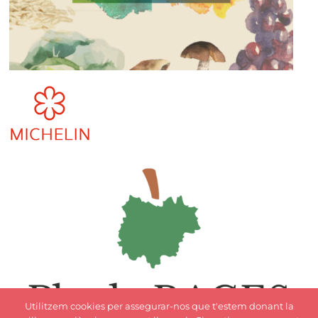
Utilitzem cookies per assegurar-nos que t'estem donant la