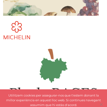
Utilitzem cookies per assegurar-nos que t'estem donant la
millor experiència en aquest lloc web. Si continues navegant
assumim que hi estàs d'acord.