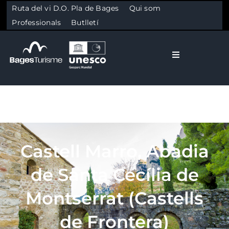
Ruta del vi D.O. Pla de Bages
Qui som
Professionals
Butlletí
Toggle Naviga
El Bages
Natura
Skip to content
Castell Marro, Abadia
Cultura
de Santa Cecília de
Gastronomia
Montserrat (Castells
de Frontera)
Planifica