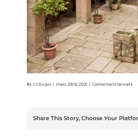
a 
CCBages
|
març 23rd, 2021
|
Comentaris tancats
By
Share This Story, Choose Your Platfo