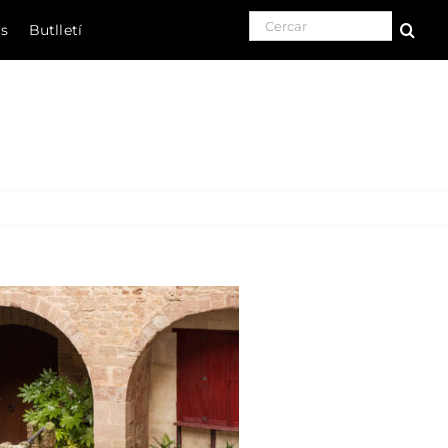
Search for:
ls
Butlletí
Natura
Cultura
Gastronomia