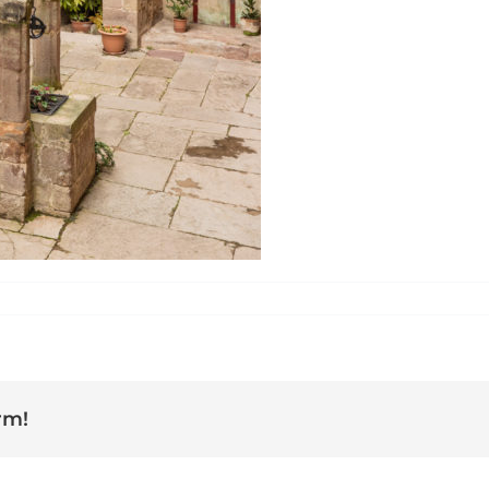
Castell de Balsareny Bages
rm!