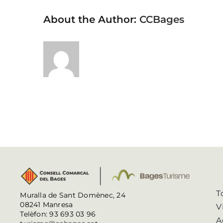
About the Author:
CCBages
T
Muralla de Sant Domènec, 24
08241 Manresa
V
Telèfon: 93 693 03 96
A