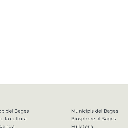
op del Bages
Municipis del Bages
iu la cultura
Biosphere al Bages
genda
Fulleteria