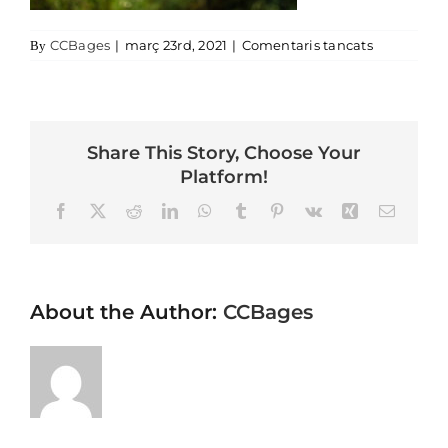
a Castell d
CCBages
|
març 23rd, 2021
|
Comentaris tancats
By
Share This Story, Choose Your
Platform!
Facebook
X
Reddit
LinkedIn
WhatsApp
Tumblr
Pinterest
Vk
Xing
Email
About the Author:
CCBages