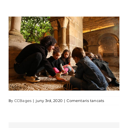
a Món Sant 
CCBages
|
juny 3rd, 2020
|
Comentaris tancats
By