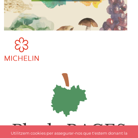
Utilitzem cookies per assegurar-nos que t'estem donant la