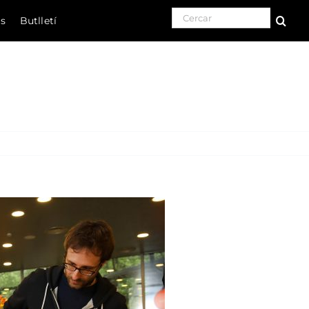
Search for:
ls
Butlletí
Natura
Cultura
Gastronomia