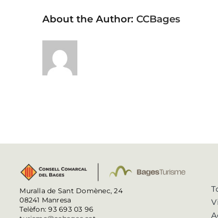
About the Author:
CCBages
T
Muralla de Sant Domènec, 24
08241 Manresa
V
Telèfon: 93 693 03 96
A