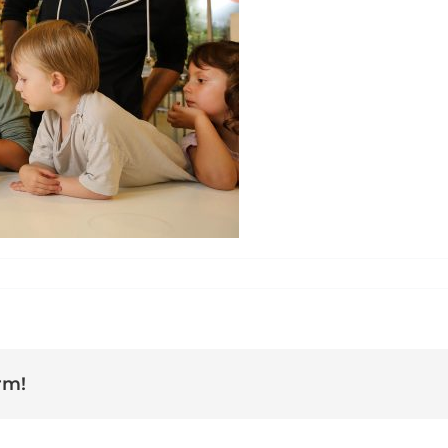
ón Sant Benet
rm!