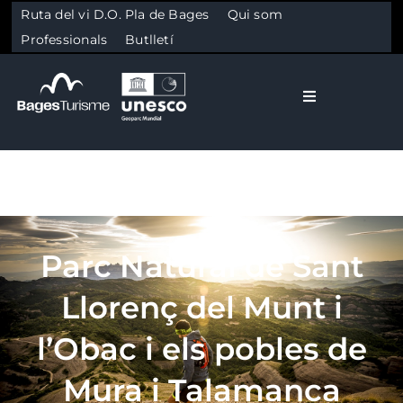
Ruta del vi D.O. Pla de Bages
Qui som
Professionals
Butlletí
Toggle Naviga
El Bages
Natura
Skip to content
Parc Natural de Sant
Cultura
Llorenç del Munt i
Gastronomia
l’Obac i els pobles de
Mura i Talamanca
Planifica