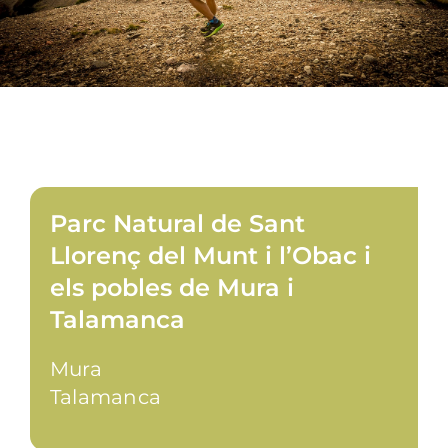
Parc Natural de Sant
Llorenç del Munt i l’Obac i
els pobles de Mura i
Talamanca
Mura
Talamanca