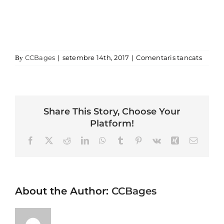
a PEN
CCBages
|
setembre 14th, 2017
|
Comentaris tancats
By
Share This Story, Choose Your
Platform!
Facebook
X
Reddit
LinkedIn
WhatsApp
Tumblr
Pinterest
Vk
Xing
Email
About the Author:
CCBages