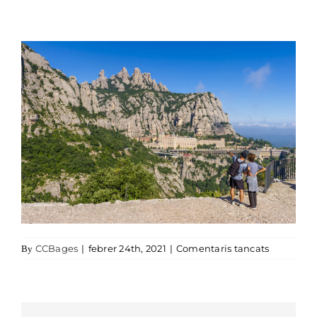
a montser
CCBages
|
febrer 24th, 2021
|
Comentaris tancats
By