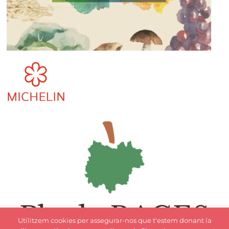
Utilitzem cookies per assegurar-nos que t'estem donant la