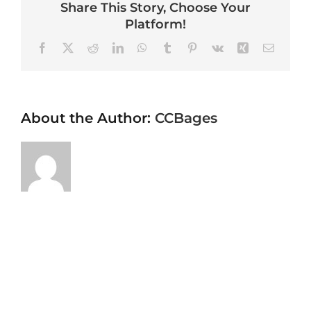
Share This Story, Choose Your
Platform!
Facebook
X
Reddit
LinkedIn
WhatsApp
Tumblr
Pinterest
Vk
Xing
Email
About the Author:
CCBages