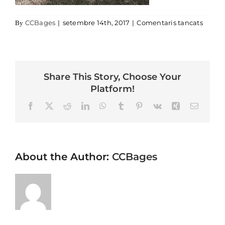
a ofic
CCBages
|
setembre 14th, 2017
|
Comentaris tancats
By
Share This Story, Choose Your
Platform!
Facebook
X
Reddit
LinkedIn
WhatsApp
Tumblr
Pinterest
Vk
Xing
Email
About the Author:
CCBages