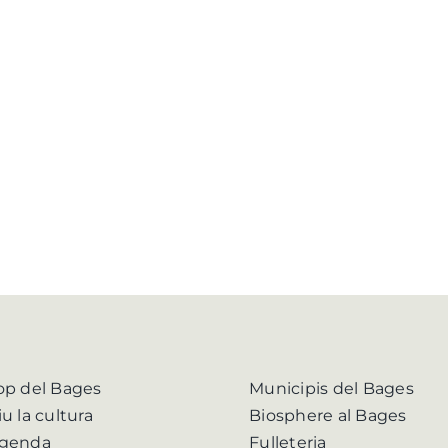
op del Bages
Municipis del Bages
iu la cultura
Biosphere al Bages
genda
Fulleteria