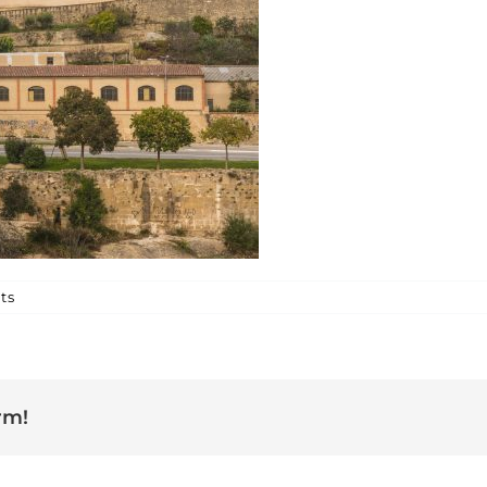
a LA COVA amb el Pont Vell
ts
rm!