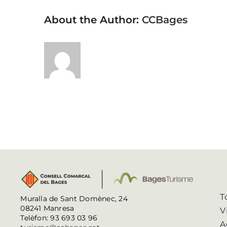
About the Author:
CCBages
T
Muralla de Sant Domènec, 24
08241 Manresa
V
Telèfon: 93 693 03 96
A