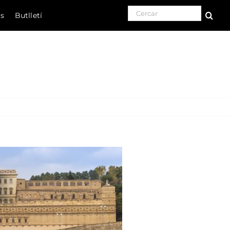
Search for:
ls
Butlletí
Natura
Cultura
Gastronomia