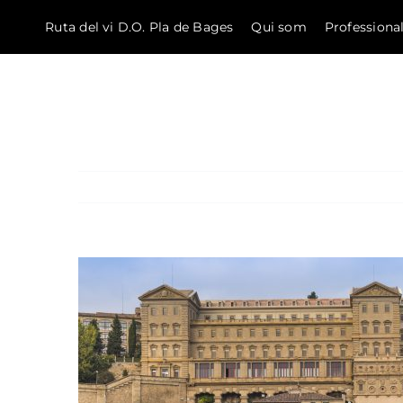
Ruta del vi D.O. Pla de Bages
Qui som
Professiona
El Bages
Skip to content