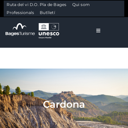
Ruta del vi D.O. Pla de Bages
Qui som
Professionals
Butlletí
Toggle Naviga
El Bages
Natura
Skip to content
Cultura
Cardona
Gastronomia
Planifica