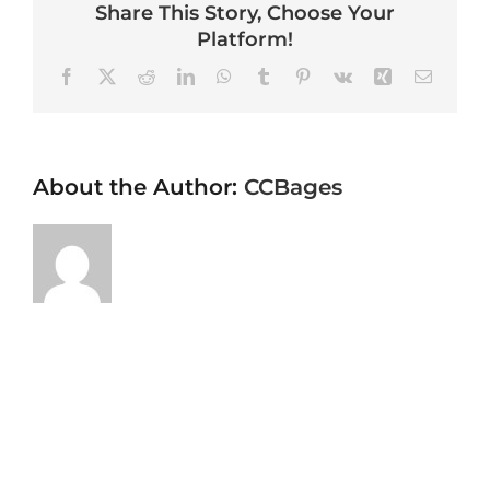
Share This Story, Choose Your
Platform!
Facebook
X
Reddit
LinkedIn
WhatsApp
Tumblr
Pinterest
Vk
Xing
Email
About the Author:
CCBages