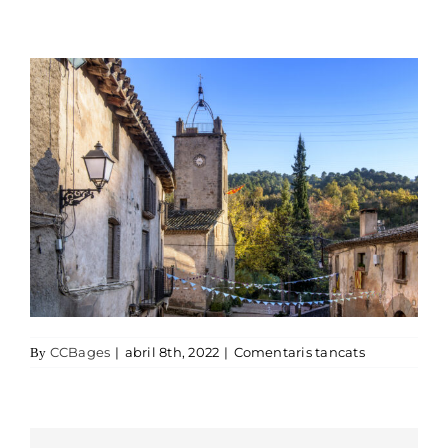
a Mura. Bag
CCBages
|
abril 8th, 2022
|
Comentaris tancats
By