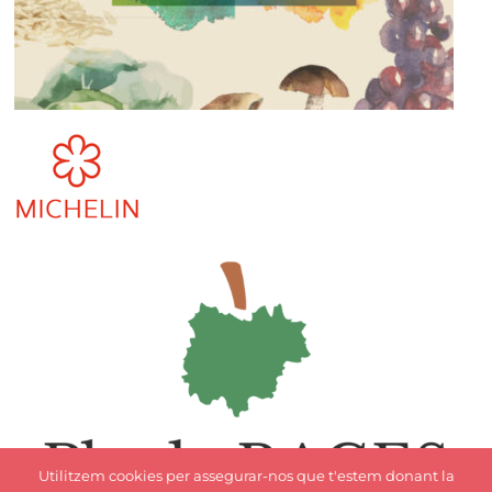
Utilitzem cookies per assegurar-nos que t'estem donant la