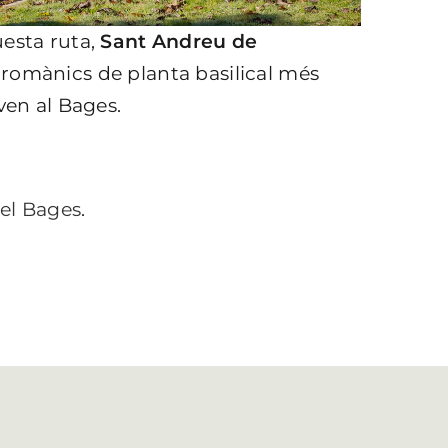
uesta ruta,
Sant Andreu de
 romànics de planta basilical més
ven al Bages.
el Bages
.