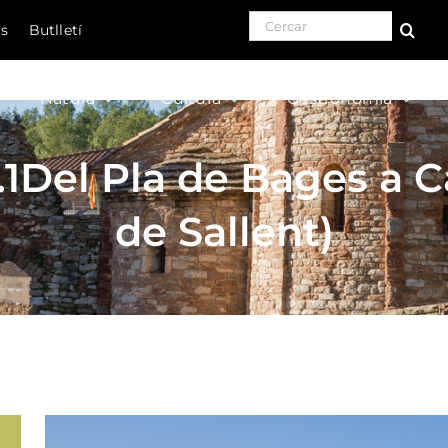
Search for:
ls
Butlletí
Natura
Cultura
Gastronomia
.1Del Pla de Bages a C
de Sallent)