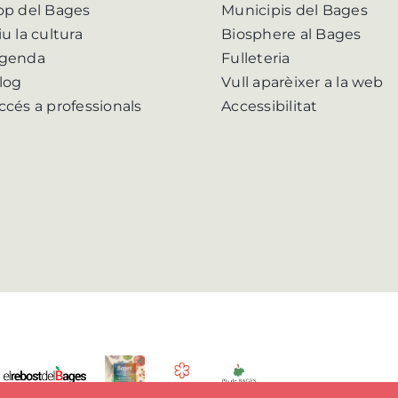
op del Bages
Municipis del Bages
iu la cultura
Biosphere al Bages
genda
Fulleteria
log
Vull aparèixer a la web
ccés a professionals
Accessibilitat