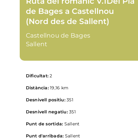
Ruta del romànic V.1Del Pla
de Bages a Castellnou
(Nord des de Sallent)
Castellnou de Bages
Sallent
Dificultat:
2
Distància:
19,16 km
Desnivell positiu:
351
Desnivell negatiu:
351
Punt de sortida:
Sallent
Punt d'arribada:
Sallent