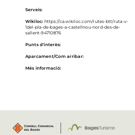
Serveis:
Wikiloc:
https://ca.wikiloc.com/rutes-btt/ruta-v-
1del-pla-de-bages-a-castellnou-nord-des-de-
sallent-94710876
Punts d'interès:
Aparcament/Com arribar:
Més informació: