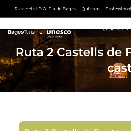
Ruta del vi D.O. Pla de Bages
Qui som
Professiona
El Bages
Skip to content
Ruta 2 Castells de F
cast