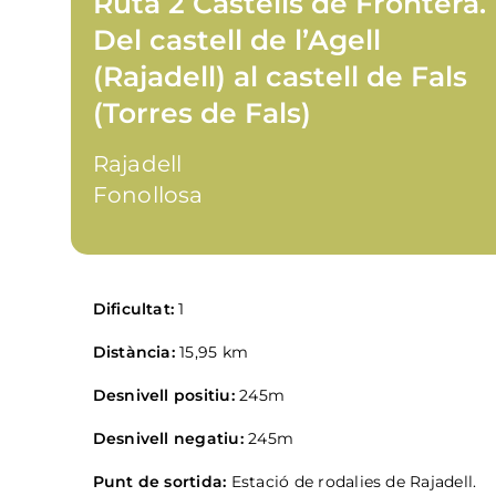
Ruta 2 Castells de Frontera.
Del castell de l’Agell
(Rajadell) al castell de Fals
(Torres de Fals)
Rajadell
Fonollosa
Dificultat:
1
Distància:
15,95 km
Desnivell positiu:
245m
Desnivell negatiu:
245m
Punt de sortida:
Estació de rodalies de Rajadell.