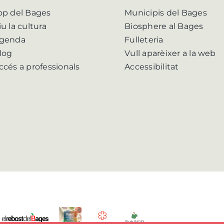
op del Bages
Municipis del Bages
iu la cultura
Biosphere al Bages
genda
Fulleteria
log
Vull aparèixer a la web
ccés a professionals
Accessibilitat