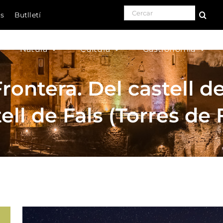
Search for:
ls
Butlletí
Natura
Cultura
Gastronomia
rontera. Del castell de 
ell de Fals (Torres de 