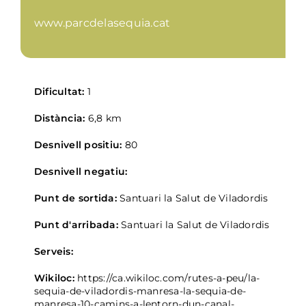
www.parcdelasequia.cat
Dificultat:
1
Distància:
6,8 km
Desnivell positiu:
80
Desnivell negatiu:
Punt de sortida:
Santuari la Salut de Viladordis
Punt d'arribada:
Santuari la Salut de Viladordis
Serveis:
Wikiloc:
https://ca.wikiloc.com/rutes-a-peu/la-
sequia-de-viladordis-manresa-la-sequia-de-
manresa-10-camins-a-lentorn-dun-canal-