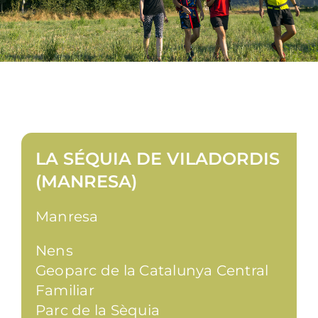
LA SÉQUIA DE VILADORDIS
(MANRESA)
Manresa
Nens
Geoparc de la Catalunya Central
Familiar
Parc de la Sèquia