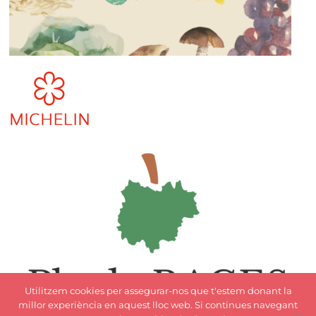
Utilitzem cookies per assegurar-nos que t'estem donant la
millor experiència en aquest lloc web. Si continues navegant