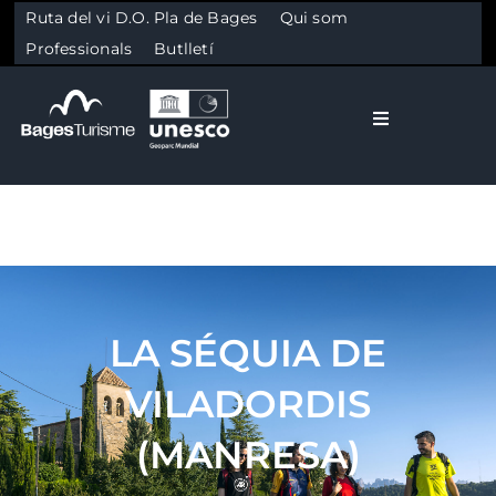
Ruta del vi D.O. Pla de Bages
Qui som
Professionals
Butlletí
Toggle Naviga
El Bages
Natura
Skip to content
Cultura
LA SÉQUIA DE
VILADORDIS
Gastronomia
(MANRESA)
Planifica