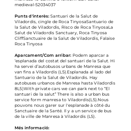
medieval-52034037
Punts d'interès:
Santuari de la Salut de
Viladordis, cingle de Roca TinyosaSantuario de
la Salut de Viladordis, Risco de Roca TinyosaLa
Salut de Viladordis Sanctuary, Roca Tinyosa
CliffSanctuaire de la Salut de Viladordis, Falaise
Roca Tinyosa
Aparcament/Com arribar:
Podem aparcar a
‘esplanada del costat del santuari de la Salut. Hi
ha servei d’autobusos urbans de Manresa que
van fins a Viladordis (L5).Esplanada al lado del
Santuario de la Salut de Viladordis. Hay
autobuses urbanos de Manresa hasta Viladordis
8L5)With private cars we can park next to “El
santuari de la salut” There is also a urban bus
service form manresa to Viladordis(L5).Nous
pouvons nous garer sur l'esplanade à côté du
Sanctuaire de la Santé. Il y a un service de bus
de la ville de Manresa à Viladordis (L5).
Més informació: