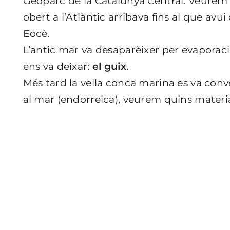
Geoparc de la Catalunya Central. Veure
obert a l’Atlàntic arribava fins al que avui
Eocè.
L’antic mar va desaparèixer per evaporaci
ens va deixar:
el guix
.
Més tard la vella conca marina es va conv
al mar (endorreica), veurem quins material