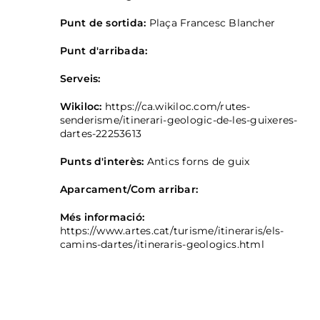
Punt de sortida:
Plaça Francesc Blancher
Punt d'arribada:
Serveis:
Wikiloc:
https://ca.wikiloc.com/rutes-
senderisme/itinerari-geologic-de-les-guixeres-
dartes-22253613
Punts d'interès:
Antics forns de guix
Aparcament/Com arribar:
Més informació:
https://www.artes.cat/turisme/itineraris/els-
camins-dartes/itineraris-geologics.html