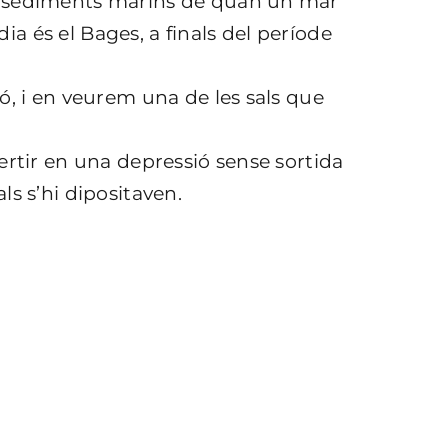
m sediments marins de quan un mar
 dia és el Bages, a finals del període
ó, i en veurem una de les sals que
ertir en una depressió sense sortida
s s’hi dipositaven.