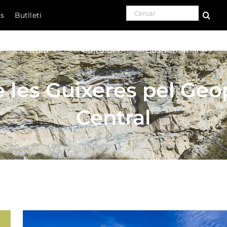
Search for:
ls
Butlletí
Natura
Cultura
Gastronomia
de les Guixeres pel Geo
Central