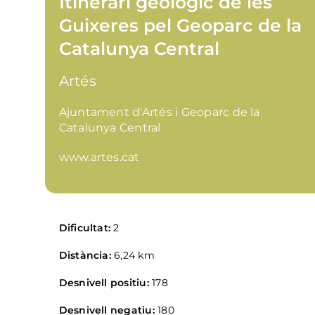
Itinerari geològic de les
Guixeres pel Geoparc de la
Catalunya Central
Artés
Ajuntament d'Artés i Geoparc de la
Catalunya Central
www.artes.cat
Dificultat:
2
Distància:
6,24 km
Desnivell positiu:
178
Desnivell negatiu:
180