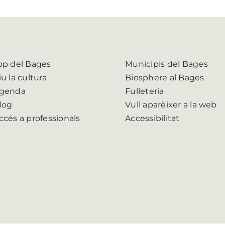
op del Bages
Municipis del Bages
iu la cultura
Biosphere al Bages
genda
Fulleteria
log
Vull aparèixer a la web
ccés a professionals
Accessibilitat